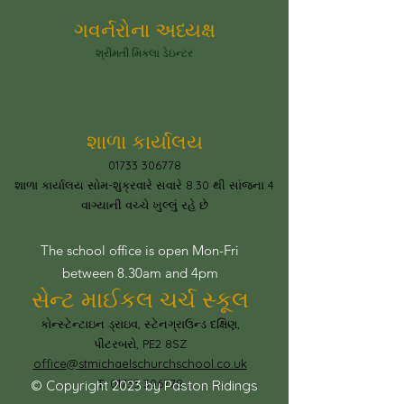
ગવર્નરોના અધ્યક્ષ
શ્રીમતી મિકલા ડેઇન્ટર
શાળા કાર્યાલય
01733 306778
શાળા કાર્યાલય સોમ-શુક્રવારે સવારે 8.30 થી સાંજના 4
વાગ્યાની વચ્ચે ખુલ્લું રહે છે
The school office is open Mon-Fri
between 8.30am and 4pm
સેન્ટ માઈકલ ચર્ચ સ્કૂલ
કોન્સ્ટેન્ટાઇન ડ્રાઇવ, સ્ટેનગ્રાઉન્ડ દક્ષિણ,
પીટરબરો, PE2 8SZ
office@stmichaelschurchschool.co.uk
T:
01733 306778
© Copyright 2023 by Paston Ridings