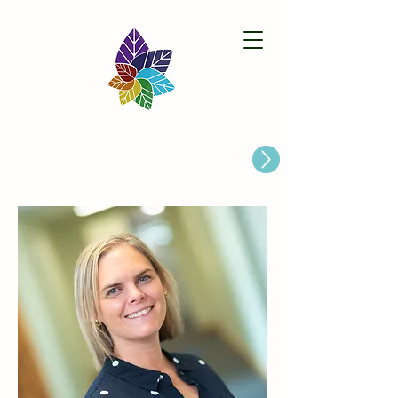
Paston Ridings Primary School
Are you looking for a Primary School place for Your Child?