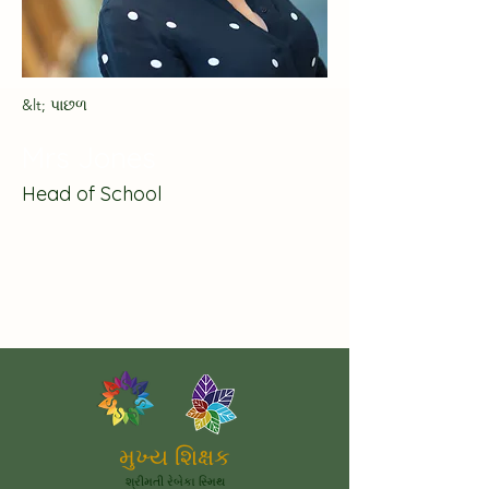
&lt; પાછળ
Mrs Jones
Head of School
મુખ્ય શિક્ષક
શ્રીમતી રેબેકા સ્મિથ