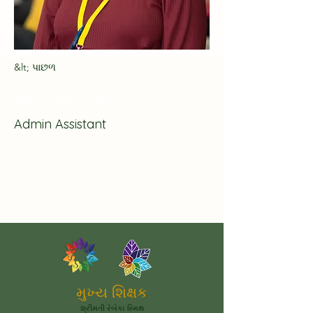
&lt; પાછળ
Miss Woods
Admin Assistant
મુખ્ય શિક્ષક
શ્રીમતી રેબેકા સ્મિથ