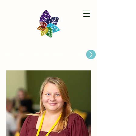
Paston Ridings Primary School
Are you looking for a Primary School place for Your Child?