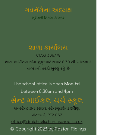
ગવર્નરોના અધ્યક્ષ
શ્રીમતી મિકલા ડેઇન્ટર
શાળા કાર્યાલય
01733 306778
શાળા કાર્યાલય સોમ-શુક્રવારે સવારે 8.30 થી સાંજના 4
વાગ્યાની વચ્ચે ખુલ્લું રહે છે
The school office is open Mon-Fri
between 8.30am and 4pm
સેન્ટ માઈકલ ચર્ચ સ્કૂલ
કોન્સ્ટેન્ટાઇન ડ્રાઇવ, સ્ટેનગ્રાઉન્ડ દક્ષિણ,
પીટરબરો, PE2 8SZ
office@stmichaelschurchschool.co.uk
T:
01733 306778
© Copyright 2023 by Paston Ridings