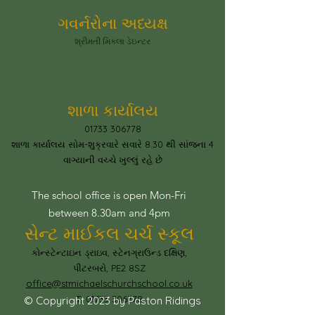
ગવર્નરોના અધ્યક્ષ
શ્રીમતી મિકલા ડેઇન્ટર
શાળા કાર્યાલય
01733 306778
શાળા કાર્યાલય સોમ-શુક્રવારે સવારે 8.30 થી સાંજના 4
વાગ્યાની વચ્ચે ખુલ્લું રહે છે
The school office is open Mon-Fri
between 8.30am and 4pm
સેન્ટ માઈકલ ચર્ચ સ્કૂલ
કોન્સ્ટેન્ટાઇન ડ્રાઇવ, સ્ટેનગ્રાઉન્ડ દક્ષિણ,
પીટરબરો, PE2 8SZ
office@stmichaelschurchschool.co.uk
T:
01733 306778
© Copyright 2023 by Paston Ridings