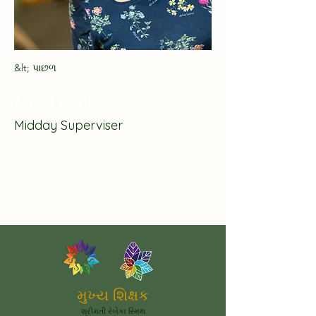
&lt; પાછળ
Mrs Lewis
Midday Superviser
મુખ્ય શિક્ષક
શ્રીમતી રેબેકા સ્મિથ